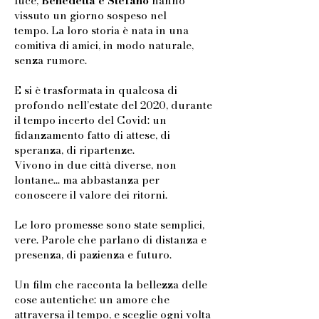
luce,
Benedetta e Stefano
hanno
vissuto un giorno sospeso nel
tempo.
La loro storia è nata in una
comitiva di amici, in modo naturale,
senza rumore.
E si è trasformata in qualcosa di
profondo nell’estate del 2020, durante
il tempo incerto del Covid: un
fidanzamento fatto di attese, di
speranza, di ripartenze.
Vivono in due città diverse, non
lontane… ma abbastanza per
conoscere il valore dei ritorni.
Le loro promesse sono state semplici,
vere. Parole che parlano di distanza e
presenza, di pazienza e futuro.
Un film che racconta la bellezza delle
cose autentiche: un amore che
attraversa il tempo, e sceglie ogni volta