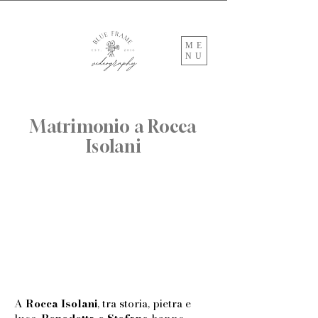
ME
NU
Matrimonio a Rocca
Isolani
A
Rocca Isolani
, tra storia, pietra e