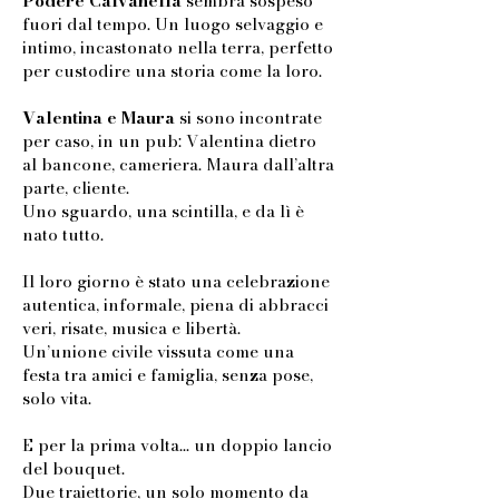
Podere Calvanella
sembra sospeso
fuori dal tempo. Un luogo selvaggio e
intimo, incastonato nella terra, perfetto
per custodire una storia come la loro.
Valentina e Maura
si sono incontrate
per caso, in un pub: Valentina dietro
al bancone, cameriera. Maura dall’altra
parte, cliente.
Uno sguardo, una scintilla, e da lì è
nato tutto.
Il loro giorno è stato una celebrazione
autentica, informale, piena di abbracci
veri, risate, musica e libertà.
Un’unione civile vissuta come una
festa tra amici e famiglia, senza pose,
solo vita.
E per la prima volta… un doppio lancio
del bouquet.
Due traiettorie, un solo momento da